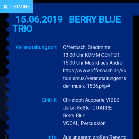
TERMINE
15.06.2019
BERRY BLUE
TRIO
Veranstaltungsort
Offenbach, Stadtmitte:
13:00 Uhr KOMM CENTER
15:00 Uhr Musikhaus Andre´
https://www.offenbach.de/kultur-u
tourismus/veranstaltungen/sonder
BERRY BLUE & BAND
der-musik-1506.php#
53. JAZZ Matinee in den
Eintritt
Christoph Aupperle VIBES
PARKSIDE STUDIOS
Julian Keßler GITARRE
"Gypsy Jazz"
BERRY
MEHR
Berry Blue
BLUE
VOCAL, Percussion
&
BERRY BLUE & BAND
BAND
54. JAZZ Matinee in den
Info
Aus unserem großen Repertoire....