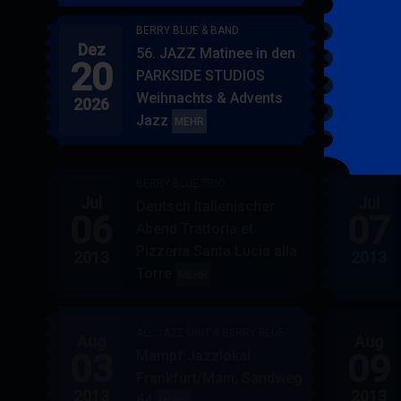
BERRY BLUE & BAND
Dez
Jan
56. JAZZ Matinee in den
20
17
PARKSIDE STUDIOS
Weihnachts & Advents
2026
2027
Jazz
BERRY
MEHR
BLUE
&
BERRY BLUE TRIO
BAND
Jul
Jul
Deutsch Italienischer
06
07
Abend Trattoria et
Pizzeria Santa Lucia alla
2013
2013
Torre
BERRY
MEHR
BLUE
TRIO
ALL JAZZ UNIT & BERRY BLUE
Aug
Aug
03
09
Mampf Jazzlokal
Frankfurt/Main, Sandweg
2013
2013
64
ALL