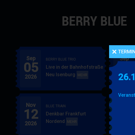
Navigation
überspringen
TERMI
Sep
Sep
BERRY BLUE TRIO
05
06
Live in der Bahnhofstraße
Neu Isenburg
26.
BERRY
MEHR
2026
2026
BLUE
TRIO
Veranst
Nov
Nov
BLUE TRAIN
12
15
Denkbar Frankfurt
Nordend
BLUE
MEHR
2026
2026
TRAIN