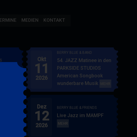
ERMINE
MEDIEN
KONTAKT
BERRY BLUE & BAND
Okt
54. JAZZ Matinee in den
S
11
AMPF
PARKSIDE STUDIOS
American Songbook
2026
wunderbare Musik
BERRY
MEHR
BLUE
&
Dez
BAND
BERRY BLUE & FRIENDS
12
"
Live Jazz im MAMPF
itol
BERRY
MEHR
2026
BLUE