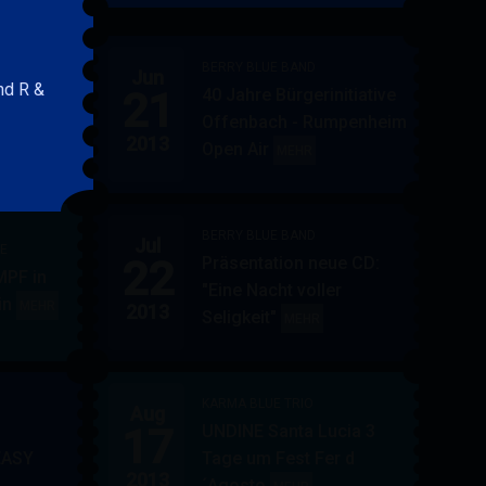
&
FRIENDS
BERRY BLUE BAND
Jun
nd R &
21
40 Jahre Bürgerinitiative
ler
BERRY
MEHR
Offenbach - Rumpenheim
BLUE
2013
Open Air
BERRY
MEHR
&
BLUE
BAND
BAND
BERRY BLUE BAND
Jul
UE
22
Präsentation neue CD:
PF in
"Eine Nacht voller
in
AUPPERLE
MEHR
2013
Seligkeit"
BERRY
MEHR
&
BLUE
BERRY
BAND
BLUE
KARMA BLUE TRIO
Aug
17
UNDINE Santa Lucia 3
EASY
Tage um Fest Fer d
2013
´Agosto
BERRY
KARMA