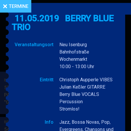
TERMINE
11.05.2019
BERRY BLUE
TRIO
Veranstaltungsort
Neu Isenburg
Bahnhofstraße
Wochenmarkt
10.00 - 13:00 Uhr
Eintritt
Christoph Aupperle VIBES
BERRY BLUE & BAND
Julian Keßler GITARRE
53. JAZZ Matinee in den
Berry Blue VOCALS
PARKSIDE STUDIOS
Percussion
"Gypsy Jazz"
BERRY
MEHR
Stromlos!
BLUE
&
Info
Jazz, Bossa Novas, Pop,
BERRY BLUE & BAND
BAND
54. JAZZ Matinee in den
Evergreens, Chansons und