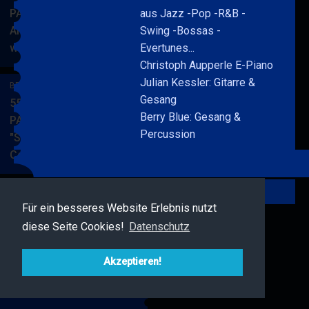
PARKSIDE STUDIOS
aus Jazz -Pop -R&B -
American Songbook
Swing -Bossas -
wunderbare Musik
Evertunes...
BERRY
MEHR
Christoph Aupperle E-Piano
BLUE
Julian Kessler: Gitarre &
&
BERRY BLUE & BAND
Gesang
BAND
55. JAZZ Matinee in den
Berry Blue: Gesang &
PARKSIDE STUDIOS
Percussion
"Songs von Nat King
Cole"
BERRY
MEHR
BLUE
&
Zurück
BAND
Für ein besseres Website Erlebnis nutzt
BERRY BLUE & FRIENDS
diese Seite Cookies!
Datenschutz
Live Jazz im MAMPF
BERRY
MEHR
BLUE
Akzeptieren!
&
FRIENDS