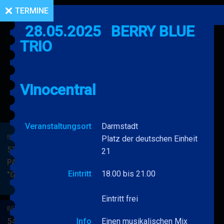
TERMINE
28.05.2025
BERRY BLUE
TRIO
Vinocentral
Veranstaltungsort
Darmstadt
BERRY BLUE & BAND
Platz der deutschen Einheit
53. JAZZ Matinee in den
21
PARKSIDE STUDIOS
Eintritt
18.00 bis 21.00
"Gypsy Jazz"
BERRY
MEHR
BLUE
Eintritt frei
&
BERRY BLUE & BAND
BAND
54. JAZZ Matinee in den
Info
Einen musikalischen Mix