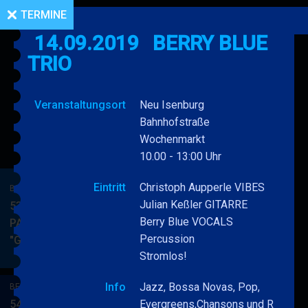
TERMINE
14.09.2019
BERRY BLUE
TRIO
Veranstaltungsort
Neu Isenburg
Bahnhofstraße
Wochenmarkt
10.00 - 13:00 Uhr
Eintritt
Christoph Aupperle VIBES
BERRY BLUE & BAND
Julian Keßler GITARRE
53. JAZZ Matinee in den
Berry Blue VOCALS
PARKSIDE STUDIOS
Percussion
"Gypsy Jazz"
BERRY
MEHR
Stromlos!
BLUE
&
Info
Jazz, Bossa Novas, Pop,
BERRY BLUE & BAND
BAND
54. JAZZ Matinee in den
Evergreens,Chansons und R