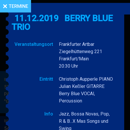
TERMINE
11.12.2019
BERRY BLUE
TRIO
Veranstaltungsort
Frankfurter Artbar
Ziegelhüttenweg 221
Frankfurt/Main
20:30 Uhr
Eintritt
Christoph Aupperle PIANO
BERRY BLUE & BAND
Julian Keßler GITARRE
53. JAZZ Matinee in den
Berry Blue VOCAl,
PARKSIDE STUDIOS
Percussion
"Gypsy Jazz"
BERRY
MEHR
BLUE
Info
Jazz, Bossa Novas, Pop,
&
R & B...X Mas Songs und
BERRY BLUE & BAND
BAND
54. JAZZ Matinee in den
Swing