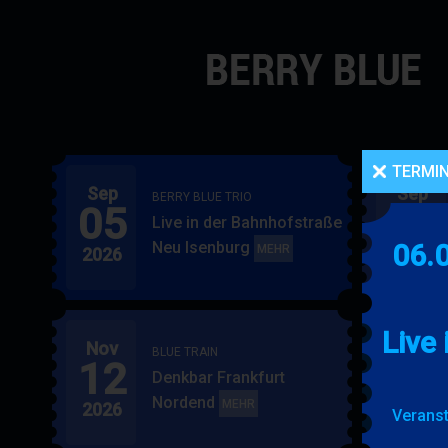
Navigation
überspringen
TERMI
Sep
Sep
BERRY BLUE TRIO
05
06
Live in der Bahnhofstraße
Neu Isenburg
06.
BERRY
MEHR
2026
2026
BLUE
TRIO
Live
Nov
Nov
BLUE TRAIN
12
15
Denkbar Frankfurt
Nordend
BLUE
MEHR
2026
2026
Veranst
TRAIN