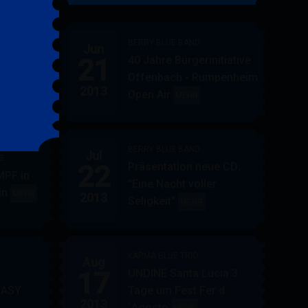
&
FRIENDS
BERRY BLUE BAND
Jun
21
40 Jahre Bürgerinitiative
ler
BERRY
MEHR
Offenbach - Rumpenheim
BLUE
2013
Open Air
BERRY
MEHR
&
BLUE
BAND
BAND
BERRY BLUE BAND
Jul
UE
22
Präsentation neue CD:
PF in
"Eine Nacht voller
in
AUPPERLE
MEHR
2013
Seligkeit"
BERRY
MEHR
&
BLUE
BERRY
BAND
BLUE
KARMA BLUE TRIO
Aug
17
UNDINE Santa Lucia 3
EASY
Tage um Fest Fer d
2013
´Agosto
BERRY
KARMA