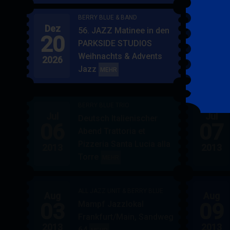
BERRY BLUE & BAND
Dez
Jan
56. JAZZ Matinee in den
20
17
PARKSIDE STUDIOS
Weihnachts & Advents
2026
2027
Jazz
BERRY
MEHR
BLUE
&
BERRY BLUE TRIO
BAND
Jul
Jul
Deutsch Italienischer
06
07
Abend Trattoria et
Pizzeria Santa Lucia alla
2013
2013
Torre
BERRY
MEHR
BLUE
TRIO
ALL JAZZ UNIT & BERRY BLUE
Aug
Aug
03
09
Mampf Jazzlokal
Frankfurt/Main, Sandweg
2013
2013
64
ALL