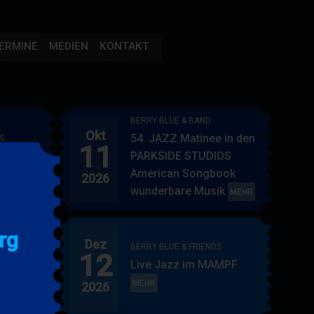
ERMINE
MEDIEN
KONTAKT
BERRY BLUE & BAND
Okt
54. JAZZ Matinee in den
S
11
AMPF
PARKSIDE STUDIOS
American Songbook
2026
wunderbare Musik
BERRY
MEHR
BLUE
&
rg
Dez
BAND
BERRY BLUE & FRIENDS
12
"
Live Jazz im MAMPF
itol
BERRY
MEHR
2026
BLUE