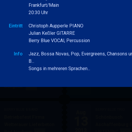
BLUE
Frankfurt/Main
&
&
20:30 Uhr
BAND
Jan
BAND
BERRY BLUE BAND
30
Berry Blue & Band
NEUJAHRS JAZZ in den
Eintritt
Christoph Aupperle PIANO
Hanauer Jazzkel
PARKSIDE STUDIOS
BERRY
Julian Keßler GITARRE
MEHR
2027
BLUE
Berry Blue VOCAl, Percussion
BAND
Info
Jazz, Bossa Novas, Pop, Evergreens, Chansons u
B...
BERRY BLUE BAND
Jul
Songs in mehreren Sprachen...
Aupperle & BERRY BL
17
Präsentation neue CD:
JAZZLOKAL MAM
"Eine Nacht voller
Frankfurt am Ma
2013
Seligkeit"
BERRY
MEHR
BLUE
BAND
BERRY BLUE & BAND
BERRY BLUE TRIO
Aug
13
Betriebsfest Firma
Schönbusch
Wetterauer Lieferbeton
Aschaffenburg 
2013
Bad Nauheim
LISTENING
BERRY