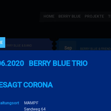
HOME
BERRY BLUE
PROJEKTE
T
NE
BERRY BLUE & BAND
Sep
BERRY BLUE & FRIEND
18
53. JAZZ Matinee in den
Live Jazz im M
PARKSIDE STUDIOS
06.2020
BERRY BLUE TRIO
BERRY
MEHR
2026
"Gypsy Jazz"
BERRY
MEHR
BLUE
BLUE
&
&
FRIENDS
BERRY BLUE & BAND
ESAGT CORONA
BAND
BERRY BLUE & BAND
Nov
55. JAZZ Matinee in den
29
"Swing und Mehr
PARKSIDE STUDIOS
Dietzenbach Cap
"Songs von Nat King
2026
altungsort
MAMPF
BERRY
MEHR
Cole"
BERRY
MEHR
Sandweg 64
BLUE