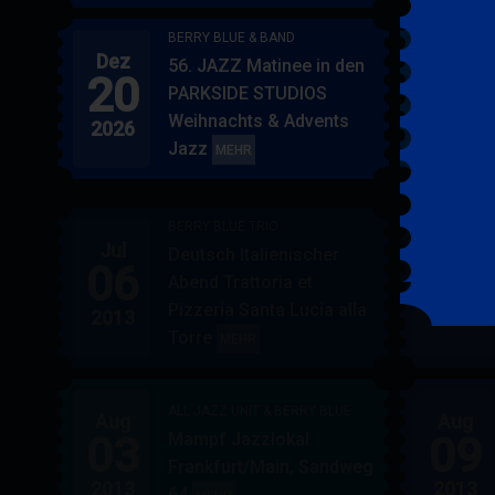
BERRY BLUE & BAND
Dez
Jan
56. JAZZ Matinee in den
20
17
PARKSIDE STUDIOS
Weihnachts & Advents
2026
2027
Jazz
BERRY
MEHR
BLUE
&
BERRY BLUE TRIO
BAND
Jul
Jul
Deutsch Italienischer
06
07
Abend Trattoria et
Pizzeria Santa Lucia alla
2013
2013
Torre
BERRY
MEHR
BLUE
TRIO
ALL JAZZ UNIT & BERRY BLUE
Aug
Aug
03
09
Mampf Jazzlokal
Frankfurt/Main, Sandweg
2013
2013
64
ALL