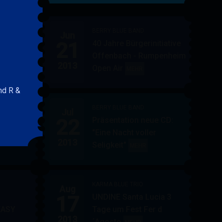
&
FRIENDS
BERRY BLUE BAND
Jun
21
40 Jahre Bürgerinitiative
ler
BERRY
MEHR
Offenbach - Rumpenheim
BLUE
2013
Open Air
BERRY
MEHR
&
BLUE
BAND
nd R &
BAND
BERRY BLUE BAND
Jul
UE
22
Präsentation neue CD:
PF in
"Eine Nacht voller
in
AUPPERLE
MEHR
2013
Seligkeit"
BERRY
MEHR
&
BLUE
BERRY
BAND
BLUE
KARMA BLUE TRIO
Aug
17
UNDINE Santa Lucia 3
EASY
Tage um Fest Fer d
2013
´Agosto
BERRY
KARMA