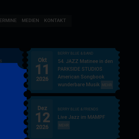
ERMINE
MEDIEN
KONTAKT
BERRY BLUE & BAND
Okt
54. JAZZ Matinee in den
S
11
AMPF
PARKSIDE STUDIOS
American Songbook
2026
wunderbare Musik
BERRY
MEHR
BLUE
&
Dez
BAND
BERRY BLUE & FRIENDS
12
"
Live Jazz im MAMPF
itol
BERRY
MEHR
2026
BLUE