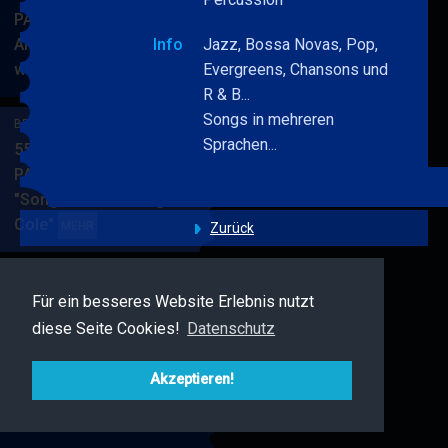
PARKSIDE STUDIOS
American Songbook
Info
Jazz, Bossa Novas, Pop,
wunderbare Musik
Evergreens, Chansons und
BERRY
MEHR
R & B...
BLUE
Songs in mehreren
&
BERRY BLUE & BAND
Sprachen...
BAND
55. JAZZ Matinee in den
PARKSIDE STUDIOS
"Songs von Nat King
Cole"
BERRY
MEHR
Zurück
BLUE
&
BAND
Für ein besseres Website Erlebnis nutzt
BERRY BLUE & FRIENDS
diese Seite Cookies!
Datenschutz
Live Jazz im MAMPF
BERRY
MEHR
BLUE
Akzeptieren!
&
FRIENDS