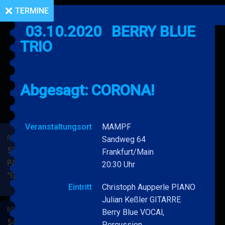
TERMINE
03.10.2020
BERRY BLUE
TRIO
Abgesagt: CORONA!
Veranstaltungsort
MAMPF
BERRY BLUE & BAND
Sandweg 64
53. JAZZ Matinee in den
Frankfurt/Main
PARKSIDE STUDIOS
20:30 Uhr
"Gypsy Jazz"
BERRY
MEHR
Eintritt
Christoph Aupperle PIANO
BLUE
Julian Keßler GITARRE
&
BERRY BLUE & BAND
Berry Blue VOCAl,
BAND
54. JAZZ Matinee in den
Percussion