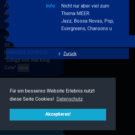
PARKSIDE STUDIOS
Info
Nicht nur aber viel zum
American Songbook
Thema MEER:
wunderbare Musik
Jazz, Bossa Novas, Pop,
BERRY
MEHR
Evergreens, Chansons u
BLUE
&
BERRY BLUE & BAND
BAND
55. JAZZ Matinee in den
PARKSIDE STUDIOS
Zurück
"Songs von Nat King
Cole"
BERRY
MEHR
BLUE
&
BAND
Für ein besseres Website Erlebnis nutzt
BERRY BLUE & FRIENDS
diese Seite Cookies!
Datenschutz
Live Jazz im MAMPF
BERRY
MEHR
BLUE
Akzeptieren!
&
FRIENDS