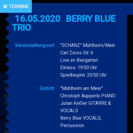
TERMINE
16.05.2020
BERRY BLUE
TRIO
Veranstaltungsort
"SCHANZ" Mühlheim/Main
Carl Zeiss Str. 6
Live im Biergarten
Einlass: 19:00 Uhr
Spielbeginn: 20:00 Uhr
BERRY BLUE & BAND
Eintritt
"Mühlheim am Meer"
53. JAZZ Matinee in den
Christoph Aupperle PIANO
PARKSIDE STUDIOS
Julian Keßler GITARRE &
"Gypsy Jazz"
BERRY
MEHR
VOCALS
BLUE
Berry Blue VOCALS,
&
BERRY BLUE & BAND
Percussion
BAND
54. JAZZ Matinee in den