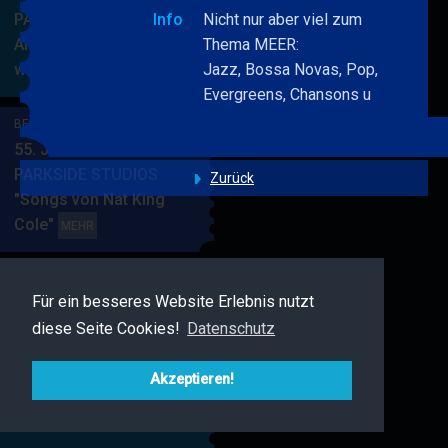
PARKSIDE STUDIOS
Info
Nicht nur aber viel zum
American Songbook
Thema MEER:
wunderbare Musik
Jazz, Bossa Novas, Pop,
BERRY
MEHR
Evergreens, Chansons u
BLUE
&
BERRY BLUE & BAND
BAND
55. JAZZ Matinee in den
PARKSIDE STUDIOS
Zurück
"Songs von Nat King
Cole"
BERRY
MEHR
BLUE
&
BAND
Für ein besseres Website Erlebnis nutzt
BERRY BLUE & FRIENDS
diese Seite Cookies!
Datenschutz
Live Jazz im MAMPF
BERRY
MEHR
BLUE
Akzeptieren!
&
FRIENDS