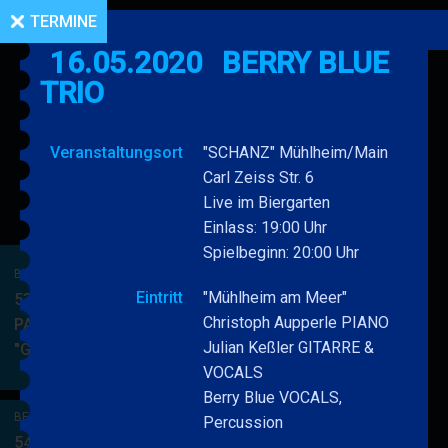
TERMINE
16.05.2020
BERRY BLUE
TRIO
Veranstaltungsort
"SCHANZ" Mühlheim/Main
Carl Zeiss Str. 6
Live im Biergarten
Einlass: 19:00 Uhr
Spielbeginn: 20:00 Uhr
BERRY BLUE & BAND
Eintritt
"Mühlheim am Meer"
53. JAZZ Matinee in den
Christoph Aupperle PIANO
PARKSIDE STUDIOS
Julian Keßler GITARRE &
"Gypsy Jazz"
BERRY
MEHR
VOCALS
BLUE
Berry Blue VOCALS,
&
BERRY BLUE & BAND
Percussion
BAND
54. JAZZ Matinee in den