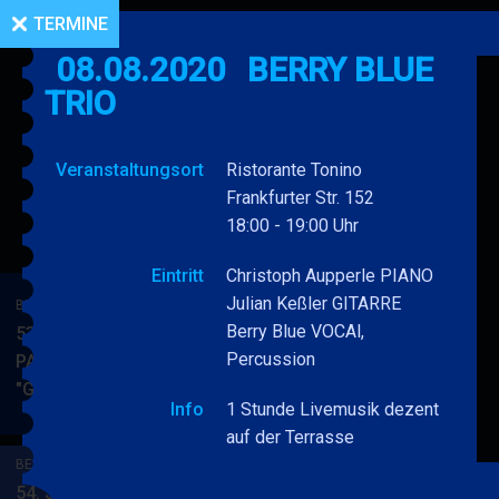
TERMINE
08.08.2020
BERRY BLUE
TRIO
Veranstaltungsort
Ristorante Tonino
Frankfurter Str. 152
18:00 - 19:00 Uhr
Eintritt
Christoph Aupperle PIANO
Julian Keßler GITARRE
BERRY BLUE & BAND
Berry Blue VOCAl,
53. JAZZ Matinee in den
Percussion
PARKSIDE STUDIOS
"Gypsy Jazz"
BERRY
MEHR
Info
1 Stunde Livemusik dezent
BLUE
auf der Terrasse
&
BERRY BLUE & BAND
BAND
54. JAZZ Matinee in den