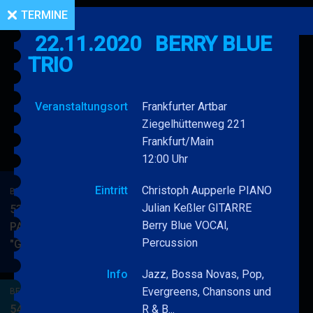
TERMINE
22.11.2020
BERRY BLUE
TRIO
Veranstaltungsort
Frankfurter Artbar
Ziegelhüttenweg 221
Frankfurt/Main
12:00 Uhr
Eintritt
Christoph Aupperle PIANO
BERRY BLUE & BAND
Julian Keßler GITARRE
53. JAZZ Matinee in den
Berry Blue VOCAl,
PARKSIDE STUDIOS
Percussion
"Gypsy Jazz"
BERRY
MEHR
BLUE
Info
Jazz, Bossa Novas, Pop,
&
Evergreens, Chansons und
BERRY BLUE & BAND
BAND
54. JAZZ Matinee in den
R & B...