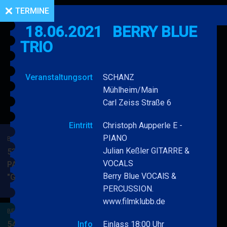
TERMINE
18.06.2021
BERRY BLUE
TRIO
Veranstaltungsort
SCHANZ
Mühlheim/Main
Carl Zeiss Straße 6
Eintritt
Christoph Aupperle E -
PIANO
BERRY BLUE & BAND
Julian Keßler GITARRE &
53. JAZZ Matinee in den
VOCALS
PARKSIDE STUDIOS
Berry Blue VOCAlS &
"Gypsy Jazz"
BERRY
MEHR
PERCUSSION.
BLUE
www.filmklubb.de
&
BERRY BLUE & BAND
BAND
54. JAZZ Matinee in den
Info
Einlass 18:00 Uhr