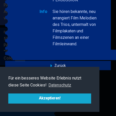
PARKSIDE STUDIOS
American Songbook
Info
Sie hören bekannte, neu
wunderbare Musik
arrangiert Film Melodien
BERRY
MEHR
des Trios, untermalt von
BLUE
Filmplakaten und
&
BERRY BLUE & BAND
Filmszenen an einer
BAND
55. JAZZ Matinee in den
Filmleinwand.
PARKSIDE STUDIOS
"Songs von Nat King
Cole"
BERRY
MEHR
BLUE
Zurück
&
BAND
Für ein besseres Website Erlebnis nutzt
BERRY BLUE & FRIENDS
diese Seite Cookies!
Datenschutz
Live Jazz im MAMPF
BERRY
MEHR
BLUE
Akzeptieren!
&
FRIENDS