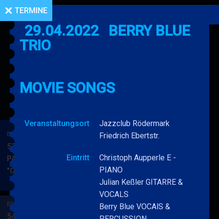
TERMINE
29.04.2022
BERRY BLUE
TRIO
MOVIE SONGS
Veranstaltungsort
Jazzclub Rödermark
BERRY BLUE & BAND
Friedrich Ebertstr.
53. JAZZ Matinee in den
Eintritt
Christoph Aupperle E -
PARKSIDE STUDIOS
PIANO
"Gypsy Jazz"
BERRY
MEHR
Julian Keßler GITARRE &
BLUE
VOCALS
&
BERRY BLUE & BAND
Berry Blue VOCAlS &
BAND
54. JAZZ Matinee in den
PERCUSSION.