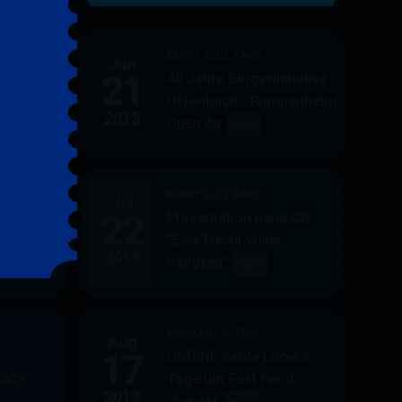
&
FRIENDS
BERRY BLUE BAND
Jun
21
40 Jahre Bürgerinitiative
ler
BERRY
MEHR
Offenbach - Rumpenheim
BLUE
2013
Open Air
BERRY
MEHR
&
BLUE
BAND
BAND
BERRY BLUE BAND
Jul
UE
22
Präsentation neue CD:
PF in
"Eine Nacht voller
in
AUPPERLE
MEHR
2013
Seligkeit"
BERRY
MEHR
&
BLUE
BERRY
BAND
BLUE
KARMA BLUE TRIO
Aug
17
UNDINE Santa Lucia 3
EASY
Tage um Fest Fer d
2013
´Agosto
BERRY
KARMA