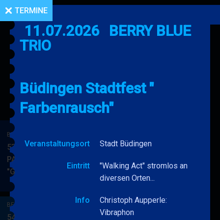
TERMINE
11.07.2026
BERRY BLUE
TRIO
Büdingen Stadtfest "
Farbenrausch"
BERRY BLUE & BAND
Veranstaltungsort
Stadt Büdingen
53. JAZZ Matinee in den
PARKSIDE STUDIOS
Eintritt
"Walking Act" stromlos an
"Gypsy Jazz"
BERRY
MEHR
diversen Orten...
BLUE
&
Info
Christoph Aupperle:
BERRY BLUE & BAND
BAND
Vibraphon
54. JAZZ Matinee in den