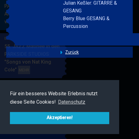
Julian Keßler: GITARRE &
PARKSIDE STUDIOS
GESANG
American Songbook
Berry Blue GESANG &
wunderbare Musik
BERRY
MEHR
Percussion
BLUE
&
BERRY BLUE & BAND
BAND
55. JAZZ Matinee in den
Zurück
PARKSIDE STUDIOS
"Songs von Nat King
Cole"
BERRY
MEHR
BLUE
&
BAND
Für ein besseres Website Erlebnis nutzt
BERRY BLUE & FRIENDS
diese Seite Cookies!
Datenschutz
Live Jazz im MAMPF
BERRY
MEHR
BLUE
Akzeptieren!
&
FRIENDS