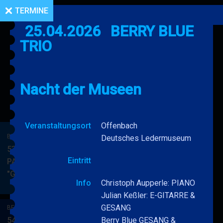
TERMINE
25.04.2026
BERRY BLUE
TRIO
Nacht der Museen
Veranstaltungsort
Offenbach
BERRY BLUE & BAND
Deutsches Ledermuseum
53. JAZZ Matinee in den
Eintritt
PARKSIDE STUDIOS
"Gypsy Jazz"
BERRY
MEHR
Info
Christoph Aupperle: PIANO
BLUE
Julian Keßler: E-GITARRE &
&
GESANG
BERRY BLUE & BAND
BAND
54. JAZZ Matinee in den
Berry Blue GESANG &