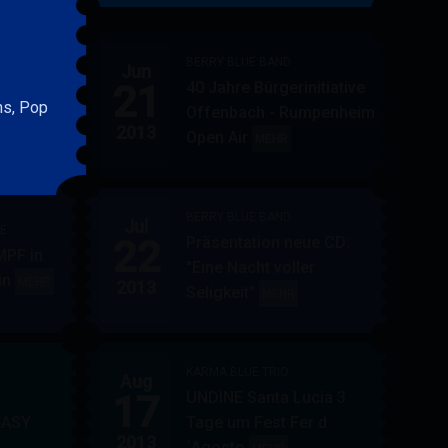
&
FRIENDS
BERRY BLUE BAND
Jun
21
40 Jahre Bürgerinitiative
ler
BERRY
MEHR
ns, Pop
Offenbach - Rumpenheim
BLUE
2013
Open Air
BERRY
MEHR
&
BLUE
BAND
BAND
BERRY BLUE BAND
Jul
UE
22
Präsentation neue CD:
PF in
"Eine Nacht voller
in
AUPPERLE
MEHR
2013
Seligkeit"
BERRY
MEHR
&
BLUE
BERRY
BAND
BLUE
KARMA BLUE TRIO
Aug
17
UNDINE Santa Lucia 3
EASY
Tage um Fest Fer d
2013
´Agosto
BERRY
KARMA