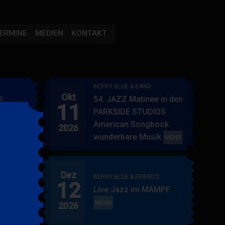
ERMINE
MEDIEN
KONTAKT
BERRY BLUE & BAND
Okt
54. JAZZ Matinee in den
S
11
AMPF
PARKSIDE STUDIOS
American Songbook
2026
wunderbare Musik
BERRY
MEHR
BLUE
&
Dez
BAND
BERRY BLUE & FRIENDS
12
"
Live Jazz im MAMPF
itol
BERRY
MEHR
2026
BLUE