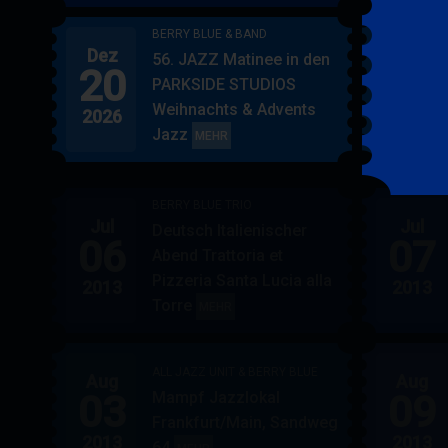
BERRY BLUE & BAND
Dez
Jan
56. JAZZ Matinee in den
20
17
PARKSIDE STUDIOS
Weihnachts & Advents
2026
2027
Jazz
BERRY
MEHR
BLUE
&
BERRY BLUE TRIO
BAND
Jul
Jul
Deutsch Italienischer
06
07
Abend Trattoria et
Pizzeria Santa Lucia alla
2013
2013
Torre
BERRY
MEHR
BLUE
TRIO
ALL JAZZ UNIT & BERRY BLUE
Aug
Aug
03
09
Mampf Jazzlokal
Frankfurt/Main, Sandweg
2013
2013
64
ALL