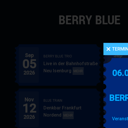
Navigation
überspringen
TERMI
Sep
Sep
BERRY BLUE TRIO
05
06
Live in der Bahnhofstraße
Neu Isenburg
06.
BERRY
MEHR
2026
2026
BLUE
TRIO
BERR
Nov
Nov
BLUE TRAIN
12
15
Denkbar Frankfurt
Nordend
BLUE
MEHR
2026
2026
Veranst
TRAIN