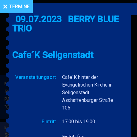
TERMINE
09.07.2023
BERRY BLUE
TRIO
Cafe´K Seligenstadt
Veranstaltungsort
Cafe´K hinter der
BERRY BLUE & BAND
Evangelischen Kirche in
53. JAZZ Matinee in den
Seligenstadt
PARKSIDE STUDIOS
Aschaffenburger Straße
"Gypsy Jazz"
BERRY
105
MEHR
BLUE
Eintritt
17.00 bis 19.00
&
BERRY BLUE & BAND
BAND
54. JAZZ Matinee in den
Eintritt frei