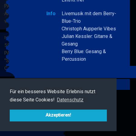
PARKSIDE STUDIOS
American Songbook
Info
Livemusik mit dem Berry-
wunderbare Musik
Blue-Trio
BERRY
MEHR
Christoph Aupperle Vibes
BLUE
Julian Kessler: Gitarre &
&
BERRY BLUE & BAND
Gesang
BAND
55. JAZZ Matinee in den
Berry Blue: Gesang &
PARKSIDE STUDIOS
Percussion
"Songs von Nat King
Cole"
BERRY
MEHR
BLUE
&
Zurück
BAND
Für ein besseres Website Erlebnis nutzt
BERRY BLUE & FRIENDS
diese Seite Cookies!
Datenschutz
Live Jazz im MAMPF
BERRY
MEHR
BLUE
Akzeptieren!
&
FRIENDS