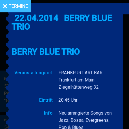
TERMINE
22.04.2014
BERRY BLUE
TRIO
BERRY BLUE TRIO
Veranstaltungsort
FRANKFURT ART BAR
BERRY BLUE & BAND
Frankfurt am Main
53. JAZZ Matinee in den
Ziegelhüttenweg 32
PARKSIDE STUDIOS
Eintritt
20:45 Uhr
"Gypsy Jazz"
BERRY
MEHR
BLUE
Info
Neu arrangierte Songs von
&
Jazz, Bossa, Evergreens,
BERRY BLUE & BAND
BAND
54. JAZZ Matinee in den
Pop & Blues