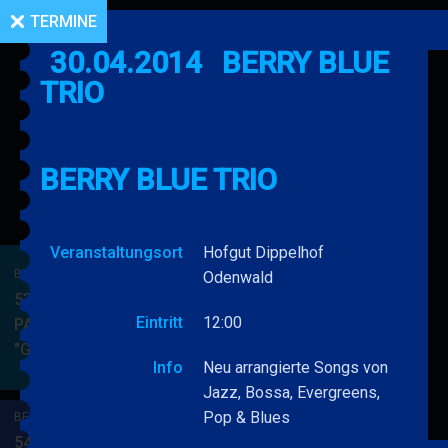
TERMINE
30.04.2014
BERRY BLUE
TRIO
BERRY BLUE TRIO
Veranstaltungsort
Hofgut Dippelhof
BERRY BLUE & BAND
Odenwald
53. JAZZ Matinee in den
Eintritt
12:00
PARKSIDE STUDIOS
"Gypsy Jazz"
BERRY
MEHR
Info
Neu arrangierte Songs von
BLUE
Jazz, Bossa, Evergreens,
&
Pop & Blues
BERRY BLUE & BAND
BAND
54. JAZZ Matinee in den