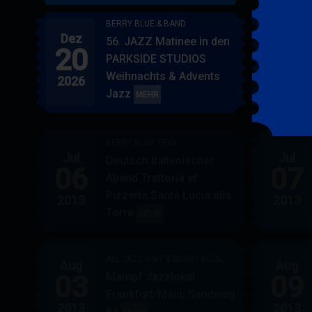
BERRY BLUE & BAND
Dez
Jan
56. JAZZ Matinee in den
20
17
PARKSIDE STUDIOS
Weihnachts & Advents
2026
2027
Jazz
BERRY
MEHR
BLUE
&
BERRY BLUE TRIO
BAND
Jul
Jul
Deutsch Italienischer
06
07
Abend Trattoria et
Pizzeria Santa Lucia alla
2013
2013
Torre
BERRY
MEHR
BLUE
TRIO
ALL JAZZ UNIT & BERRY BLUE
Aug
Aug
03
09
Mampf Jazzlokal
Frankfurt/Main, Sandweg
2013
2013
64
ALL