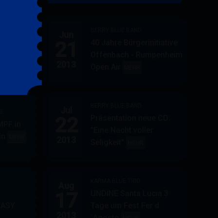
&
FRIENDS
BERRY BLUE BAND
Jun
21
40 Jahre Bürgerinitiative
ler
BERRY
MEHR
Offenbach - Rumpenheim
BLUE
2013
Open Air
BERRY
MEHR
&
BLUE
BAND
BAND
BERRY BLUE BAND
Jul
UE
22
Präsentation neue CD:
PF in
"Eine Nacht voller
in
AUPPERLE
MEHR
2013
Seligkeit"
BERRY
MEHR
&
BLUE
BERRY
BAND
BLUE
KARMA BLUE TRIO
Aug
17
UNDINE Santa Lucia 3
EASY
Tage um Fest Fer d
2013
´Agosto
BERRY
KARMA