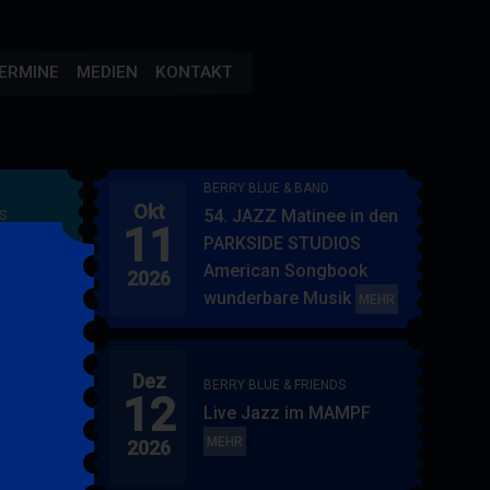
ERMINE
MEDIEN
KONTAKT
BERRY BLUE & BAND
Okt
54. JAZZ Matinee in den
S
11
AMPF
PARKSIDE STUDIOS
American Songbook
2026
wunderbare Musik
BERRY
MEHR
BLUE
&
Dez
BAND
BERRY BLUE & FRIENDS
12
"
Live Jazz im MAMPF
itol
BERRY
MEHR
2026
BLUE