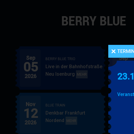
Navigation
überspringen
TERMI
Sep
Sep
BERRY BLUE TRIO
05
06
Live in der Bahnhofstraße
Neu Isenburg
23.
BERRY
MEHR
2026
2026
BLUE
TRIO
Veranst
Nov
Nov
BLUE TRAIN
12
15
Denkbar Frankfurt
Nordend
BLUE
MEHR
2026
2026
TRAIN