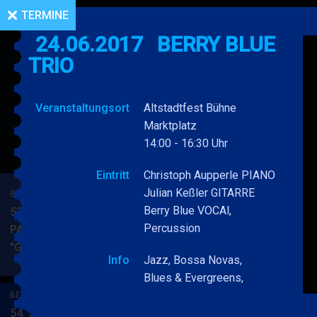
TERMINE
24.06.2017
BERRY BLUE
TRIO
Veranstaltungsort
Altstadtfest Bühne
Marktplatz
14:00 - 16:30 Uhr
Eintritt
Christoph Aupperle PIANO
Julian Keßler GITARRE
BERRY BLUE & BAND
Berry Blue VOCAl,
53. JAZZ Matinee in den
Percussion
PARKSIDE STUDIOS
"Gypsy Jazz"
BERRY
MEHR
Info
Jazz, Bossa Novas,
BLUE
Blues & Evergreens,
&
BERRY BLUE & BAND
BAND
54. JAZZ Matinee in den