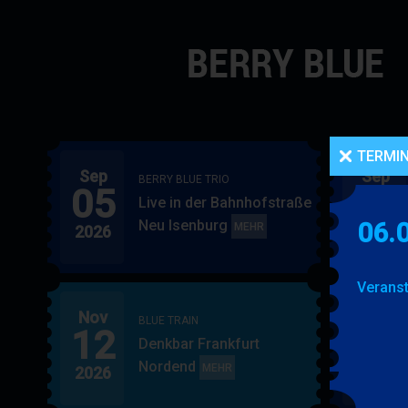
Navigation
überspringen
TERMI
Sep
Sep
BERRY BLUE TRIO
05
06
Live in der Bahnhofstraße
Neu Isenburg
06.
BERRY
MEHR
2026
2026
BLUE
TRIO
Veranst
Nov
Nov
BLUE TRAIN
12
15
Denkbar Frankfurt
Nordend
BLUE
MEHR
2026
2026
TRAIN