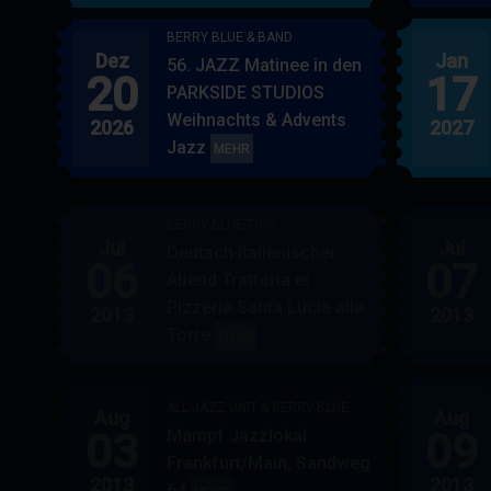
BERRY BLUE & BAND
Dez
Jan
56. JAZZ Matinee in den
20
17
PARKSIDE STUDIOS
Weihnachts & Advents
2026
2027
Jazz
BERRY
MEHR
BLUE
&
BERRY BLUE TRIO
BAND
Jul
Jul
Deutsch Italienischer
06
07
Abend Trattoria et
Pizzeria Santa Lucia alla
2013
2013
Torre
BERRY
MEHR
BLUE
TRIO
ALL JAZZ UNIT & BERRY BLUE
Aug
Aug
03
09
Mampf Jazzlokal
Frankfurt/Main, Sandweg
2013
2013
64
ALL