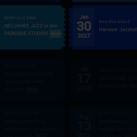
BLUE
&
&
BAND
Jan
BAND
BERRY BLUE BAND
30
Berry Blue & Band
NEUJAHRS JAZZ in den
Hanauer Jazzkel
PARKSIDE STUDIOS
BERRY
MEHR
2027
BLUE
BAND
BERRY BLUE BAND
Jul
Aupperle & BERRY BL
17
Präsentation neue CD:
JAZZLOKAL MAM
"Eine Nacht voller
Frankfurt am Ma
2013
Seligkeit"
BERRY
MEHR
BLUE
BAND
BERRY BLUE & BAND
BERRY BLUE TRIO
Aug
13
Betriebsfest Firma
Schönbusch
Wetterauer Lieferbeton
Aschaffenburg 
2013
Bad Nauheim
LISTENING
BERRY