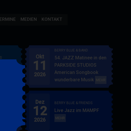
ERMINE
MEDIEN
KONTAKT
BERRY BLUE & BAND
Okt
54. JAZZ Matinee in den
S
11
AMPF
PARKSIDE STUDIOS
American Songbook
2026
wunderbare Musik
BERRY
MEHR
BLUE
&
Dez
BAND
BERRY BLUE & FRIENDS
12
"
Live Jazz im MAMPF
itol
BERRY
MEHR
2026
BLUE