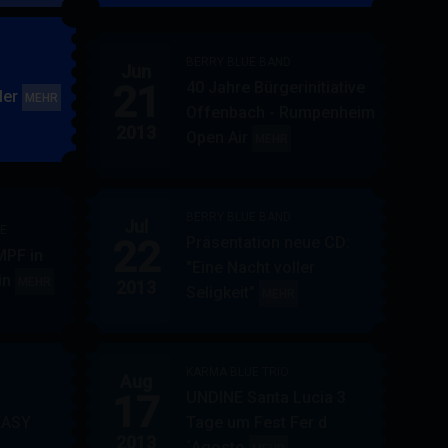
&
FRIENDS
BERRY BLUE BAND
Jun
21
40 Jahre Bürgerinitiative
ler
BERRY
MEHR
Offenbach - Rumpenheim
BLUE
2013
Open Air
BERRY
MEHR
&
BLUE
BAND
BAND
BERRY BLUE BAND
Jul
UE
22
Präsentation neue CD:
PF in
"Eine Nacht voller
in
AUPPERLE
MEHR
2013
Seligkeit"
BERRY
MEHR
&
BLUE
BERRY
BAND
BLUE
KARMA BLUE TRIO
Aug
17
UNDINE Santa Lucia 3
EASY
Tage um Fest Fer d
2013
´Agosto
BERRY
KARMA