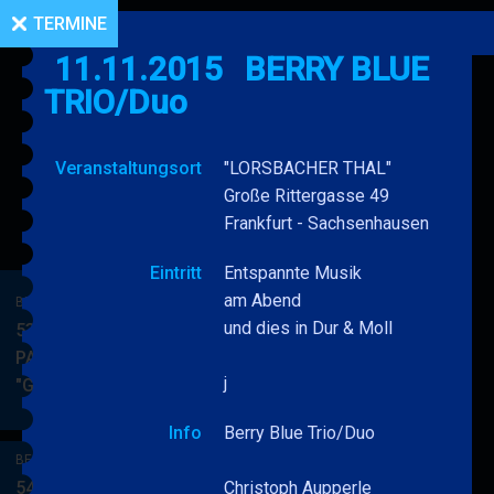
TERMINE
11.11.2015
BERRY BLUE
TRIO/Duo
Veranstaltungsort
"LORSBACHER THAL"
Große Rittergasse 49
Frankfurt - Sachsenhausen
Eintritt
Entspannte Musik
am Abend
BERRY BLUE & BAND
und dies in Dur & Moll
53. JAZZ Matinee in den
PARKSIDE STUDIOS
j
"Gypsy Jazz"
BERRY
MEHR
BLUE
Info
Berry Blue Trio/Duo
&
BERRY BLUE & BAND
BAND
54. JAZZ Matinee in den
Christoph Aupperle