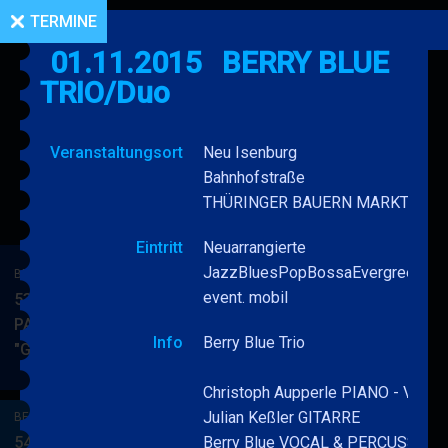
TERMINE
01.11.2015
BERRY BLUE
TRIO/Duo
Veranstaltungsort
Neu Isenburg
Bahnhofstraße
THÜRINGER BAUERN MARKT
Eintritt
Neuarrangierte
JazzBluesPopBossaEvergreensC
BERRY BLUE & BAND
event. mobil
53. JAZZ Matinee in den
PARKSIDE STUDIOS
Info
Berry Blue Trio
"Gypsy Jazz"
BERRY
MEHR
BLUE
Christoph Aupperle PIANO - VIBES
&
Julian Keßler GITARRE
BERRY BLUE & BAND
BAND
54. JAZZ Matinee in den
Berry Blue VOCAL & PERCUSSION